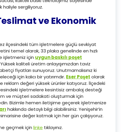
sacası, kaliteli baskı teknolojimiz sayesinde
haliyle sergiliyoruz.
 Teslimat ve Ekonomik
ez ilçesindeki tüm işletmelere güçlü sevkiyat
tini temel alarak, 33 plaka genelinde en hızlı
e işletmeniz için
uygun baskılı poşet
. Yüksek kaliteli üretim anlayışımızdan taviz
etçi fiyatları sunuyoruz. Unutmamalısınız ki
eceği için kalıcı bir yatırımdır.
Eser Poşet
olarak
 reklam değeri yüksek ürünler katıyoruz. İlçedeki
sindeki işletmelere kesintisiz ambalaj desteği
üm ve müşteri sadakati oluşturmak için
din. Bizimle hemen iletişime geçerek işletmenize
arı
hakkında detaylı bilgi alabilirsiniz. Yenişehir’in
marisine değer katmak için her gün çalışıyoruz.
ine geçmek için
linke
tıklayınız.