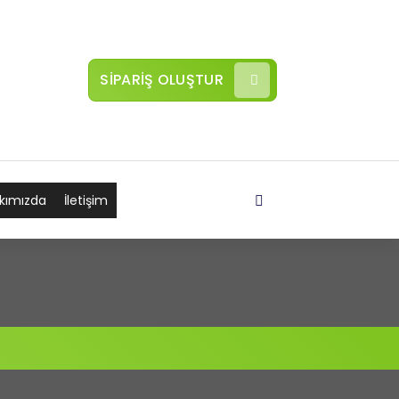
SİPARİŞ OLUŞTUR
kımızda
İletişim