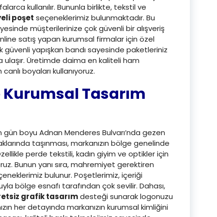
arca kullanılır. Bununla birlikte, tekstil ve
eli poşet
seçeneklerimiz bulunmaktadır. Bu
esinde müşterilerinize çok güvenli bir alışveriş
nline satış yapan kurumsal firmalar için özel
ik güvenli yapışkan bandı sayesinde paketleriniz
a ulaşır. Üretimde daima en kaliteli ham
anlı boyaları kullanıyoruz.
e Kurumsal Tasarım
 için gün boyu Adnan Menderes Bulvarı’nda gezen
kaklarında taşınması, markanızın bölge genelinde
zellikle perde tekstili, kadın giyim ve optikler için
oruz. Bunun yanı sıra, mahremiyet gerektiren
eneklerimiz bulunur. Poşetlerimiz, içeriği
a bölge esnafı tarafından çok sevilir. Dahası,
etsiz grafik tasarım
desteği sunarak logonuzu
nızın her detayında markanızın kurumsal kimliğini