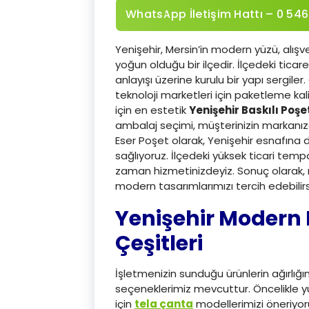
WhatsApp İletişim Hattı – 0 546
Yenişehir, Mersin’in modern yüzü, alışve
yoğun olduğu bir ilçedir. İlçedeki tic
anlayışı üzerine kurulu bir yapı sergiler
teknoloji marketleri için paketleme kal
için en estetik
Yenişehir Baskılı Poşe
ambalaj seçimi, müşterinizin markanıza 
Eser Poşet olarak, Yenişehir esnafına d
sağlıyoruz. İlçedeki yüksek ticari temp
zaman hizmetinizdeyiz. Sonuç olarak, 
modern tasarımlarımızı tercih edebilirs
Yenişehir Modern 
Çeşitleri
İşletmenizin sunduğu ürünlerin ağırlığı
seçeneklerimiz mevcuttur. Öncelikle 
için
tela çanta
modellerimizi öneriyoru