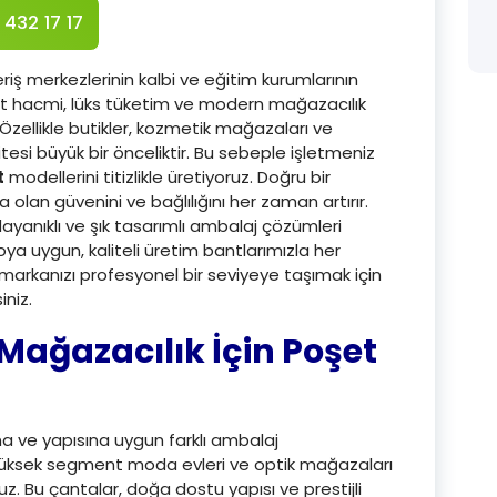
 432 17 17
riş merkezlerinin kalbi ve eğitim kurumlarının
aret hacmi, lüks tüketim ve modern mağazacılık
. Özellikle butikler, kozmetik mağazaları ve
itesi büyük bir önceliktir. Bu sebeple işletmeniz
t
modellerini titizlikle üretiyoruz. Doğru bir
olan güvenini ve bağlılığını her zaman artırır.
ayanıklı ve şık tasarımlı ambalaj çözümleri
oya uygun, kaliteli üretim bantlarımızla her
markanızı profesyonel bir seviyeye taşımak için
iniz.
Mağazacılık İçin Poşet
na ve yapısına uygun farklı ambalaj
yüksek segment moda evleri ve optik mağazaları
z. Bu çantalar, doğa dostu yapısı ve prestijli