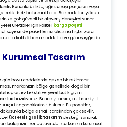
doğa dostu yapısı ve prestijli duruşuyla
nılır. Bununla birlikte, ağır sanayi parçaları veya
eneklerimiz bulunmaktadır. Bu modeller, yüksek
inize çok güvenli bir alışveriş deneyimi sunar.
rel üreticiler için kaliteli
kargo poşeti
dı sayesinde paketleriniz alıcısına hiçbir zarar
ima en kaliteli ham maddeleri ve güneş ışığında
e Kurumsal Tasarım
için gün boyu caddelerde gezen bir reklamdır.
ması, markanızın bölge genelinde doğal bir
petshoplar, ev tekstili ve yerel butik giyim
rımları hazırlıyoruz. Bunun yanı sıra, mahremiyet
h poşet
seçeneklerimiz bulunur. Bu poşetler,
okusuyla bölge esnafı tarafından çok sevilir.
 özel
ücretsiz grafik tasarım
desteği sunarak
e ambalajınızın her detayında markanızın kurumsal