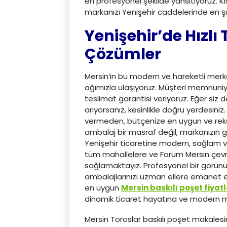
en profesyonel şekilde yansıtıyoruz. Kı
markanızı Yenişehir caddelerinde en şık 
Yenişehir’de Hızlı
Çözümler
Mersin’in bu modern ve hareketli merk
ağımızla ulaşıyoruz. Müşteri memnuniye
teslimat garantisi veriyoruz. Eğer siz d
arıyorsanız, kesinlikle doğru yerdesiniz
vermeden, bütçenize en uygun ve rekab
ambalaj bir masraf değil, markanızın gel
Yenişehir ticaretine modern, sağlam ve
tüm mahallelere ve Forum Mersin çevre
sağlamaktayız. Profesyonel bir görün
ambalajlarınızı uzman ellere emanet e
en uygun
Mersin baskılı poşet fiyatl
dinamik ticaret hayatına ve modern mi
Mersin Toroslar baskılı poşet makales