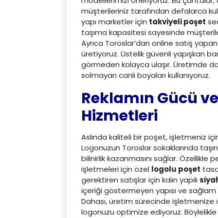
modellerimizi öneriyoruz. Bu çantalar, 
müşterileriniz tarafından defalarca kulla
yapı marketler için
takviyeli poşet
seç
taşıma kapasitesi sayesinde müşteriler
Ayrıca Toroslar’dan online satış yapan ye
üretiyoruz. Üstelik güvenli yapışkan ban
görmeden kolayca ulaşır. Üretimde da
solmayan canlı boyaları kullanıyoruz.
Reklamın Gücü v
Hizmetleri
Aslında kaliteli bir poşet, işletmeniz 
Logonuzun Toroslar sokaklarında taşın
bilinirlik kazanmasını sağlar. Özellikle 
işletmeleri için özel
logolu poşet
tasa
gerektiren satışlar için kalın yapılı
siya
içeriği göstermeyen yapısı ve sağlam d
Dahası, üretim sürecinde işletmenize
logonuzu optimize ediyoruz. Böylelikl