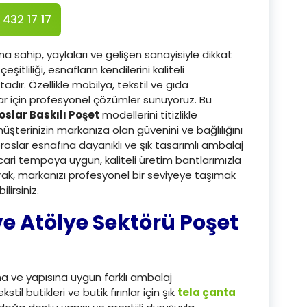
 432 17 17
na sahip, yaylaları ve gelişen sanayisiyle dikkat
eşitliliği, esnafların kendilerini kaliteli
adır. Özellikle mobilya, tekstil ve gıda
ar için profesyonel çözümler sunuyoruz. Bu
oslar Baskılı Poşet
modellerini titizlikle
üşterinizin markanıza olan güvenini ve bağlılığını
oroslar esnafına dayanıklı ve şık tasarımlı ambalaj
cari tempoya uygun, kaliteli üretim bantlarımızla
ak, markanızı profesyonel bir seviyeye taşımak
lirsiniz.
e Atölye Sektörü Poşet
na ve yapısına uygun farklı ambalaj
il butikleri ve butik fırınlar için şık
tela çanta