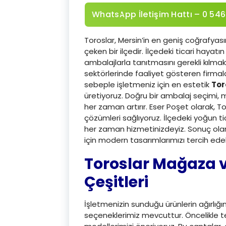
WhatsApp İletişim Hattı – 0 546
Toroslar, Mersin’in en geniş coğrafyası
çeken bir ilçedir. İlçedeki ticari hayatın ç
ambalajlarla tanıtmasını gerekli kılmakt
sektörlerinde faaliyet gösteren firmal
sebeple işletmeniz için en estetik
Tor
üretiyoruz. Doğru bir ambalaj seçimi, m
her zaman artırır. Eser Poşet olarak, T
çözümleri sağlıyoruz. İlçedeki yoğun ti
her zaman hizmetinizdeyiz. Sonuç olar
için modern tasarımlarımızı tercih edebi
Toroslar Mağaza v
Çeşitleri
İşletmenizin sunduğu ürünlerin ağırlığı
seçeneklerimiz mevcuttur. Öncelikle tekst