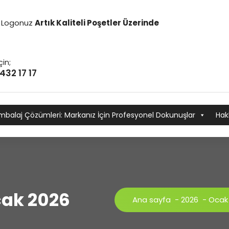
it Logonuz
Artık Kaliteli Poşetler Üzerinde
çin;
432 17 17
mbalaj Çözümleri: Markanız İçin Profesyonel Dokunuşlar
Hak
Ocak 2026
Ana sayfa
-
2026
-
Ocak