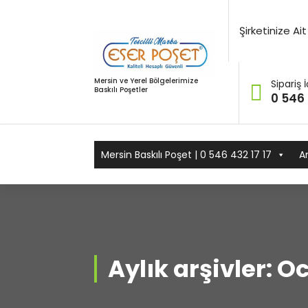
İçeriğe
geç
Şirketinize A
Mersin ve Yerel Bölgelerimize
Sipariş İ
Baskılı Poşetler
0 546 
Mersin Baskılı Poşet | 0 546 432 17 17
A
Aylık arşivler: 