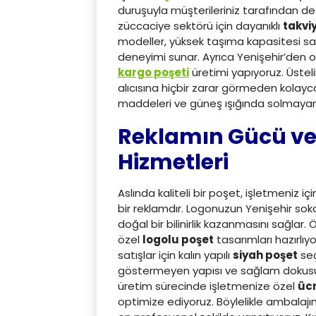
duruşuyla müşterileriniz tarafından defal
züccaciye sektörü için dayanıklı
takviy
modeller, yüksek taşıma kapasitesi say
deneyimi sunar. Ayrıca Yenişehir’den o
kargo poşeti
üretimi yapıyoruz. Üstel
alıcısına hiçbir zarar görmeden kolayc
maddeleri ve güneş ışığında solmayan c
Reklamın Gücü v
Hizmetleri
Aslında kaliteli bir poşet, işletmeniz
bir reklamdır. Logonuzun Yenişehir so
doğal bir bilinirlik kazanmasını sağlar. Ö
özel
logolu poşet
tasarımları hazırlıy
satışlar için kalın yapılı
siyah poşet
seç
göstermeyen yapısı ve sağlam dokusuyl
üretim sürecinde işletmenize özel
ücr
optimize ediyoruz. Böylelikle ambalajı