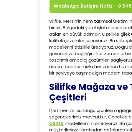
WhatsApp İletişim Hattı – 0 546
Silifke, Mersin’in hem tarımsal üretimi
biridir. Bölgedeki yerel işletmelerin 
atılan en büyük adımdır. Özellikle çilek
kaliteli çözümler sunuyoruz. Bu sebepl
modellerini titizlikle üretiyoruz. Doğr
güvenini ve bağlılığını her zaman artırır
tasarımlı ambalaj çözümleri sağlıyoruz.
üretim bantlarımızla her zaman hizmet
bir seviyeye taşımak için modern tasarı
Silifke Mağaza ve
Çeşitleri
İşletmenizin sunduğu ürünlerin ağırlığı
seçeneklerimiz mevcuttur. Öncelikle bu
çanta
modellerimizi öneriyoruz. Bu ça
müşterileriniz tarafından defalarca kulla