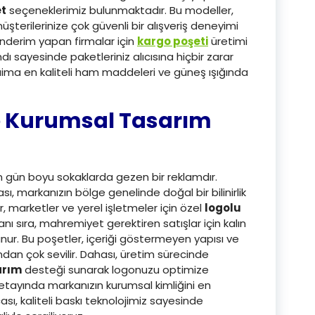
et
seçeneklerimiz bulunmaktadır. Bu modeller,
terilerinize çok güvenli bir alışveriş deneyimi
gönderim yapan firmalar için
kargo poşeti
üretimi
dı sayesinde paketleriniz alıcısına hiçbir zarar
ima en kaliteli ham maddeleri ve güneş ışığında
e Kurumsal Tasarım
çin gün boyu sokaklarda gezen bir reklamdır.
ı, markanızın bölge genelinde doğal bir bilinirlik
, marketler ve yerel işletmeler için özel
logolu
anı sıra, mahremiyet gerektiren satışlar için kalın
ur. Bu poşetler, içeriği göstermeyen yapısı ve
dan çok sevilir. Dahası, üretim sürecinde
arım
desteği sunarak logonuzu optimize
detayında markanızın kurumsal kimliğini en
ası, kaliteli baskı teknolojimiz sayesinde