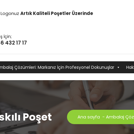
it Logonuz
Artık Kaliteli Poşetler Üzerinde
ş İçin;
6 432 17 17
mbalaj Çözümleri: Markanız İçin Profesyonel Dokunuşlar
Hak
skılı Poşet
Ana sayfa
-
Ambalaj Çöz