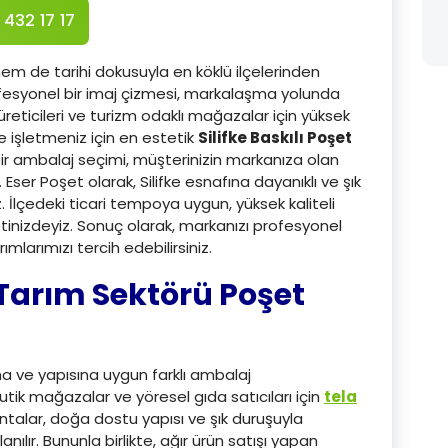
 432 17 17
 hem de tarihi dokusuyla en köklü ilçelerinden
profesyonel bir imaj çizmesi, markalaşma yolunda
 üreticileri ve turizm odaklı mağazalar için yüksek
e işletmeniz için en estetik
Silifke Baskılı Poşet
u bir ambalaj seçimi, müşterinizin markanıza olan
. Eser Poşet olarak, Silifke esnafına dayanıklı ve şık
 İlçedeki ticari tempoya uygun, yüksek kaliteli
inizdeyiz. Sonuç olarak, markanızı profesyonel
mlarımızı tercih edebilirsiniz.
 Tarım Sektörü Poşet
na ve yapısına uygun farklı ambalaj
tik mağazalar ve yöresel gıda satıcıları için
tela
ntalar, doğa dostu yapısı ve şık duruşuyla
nılır. Bununla birlikte, ağır ürün satışı yapan