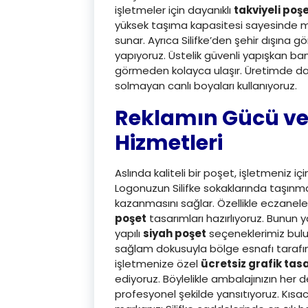
işletmeler için dayanıklı
takviyeli poş
yüksek taşıma kapasitesi sayesinde müş
sunar. Ayrıca Silifke’den şehir dışına 
yapıyoruz. Üstelik güvenli yapışkan ban
görmeden kolayca ulaşır. Üretimde da
solmayan canlı boyaları kullanıyoruz.
Reklamın Gücü v
Hizmetleri
Aslında kaliteli bir poşet, işletmeniz i
Logonuzun Silifke sokaklarında taşınmas
kazanmasını sağlar. Özellikle eczaneler
poşet
tasarımları hazırlıyoruz. Bunun y
yapılı
siyah poşet
seçeneklerimiz bulun
sağlam dokusuyla bölge esnafı tarafın
işletmenize özel
ücretsiz grafik tas
ediyoruz. Böylelikle ambalajınızın her 
profesyonel şekilde yansıtıyoruz. Kısac