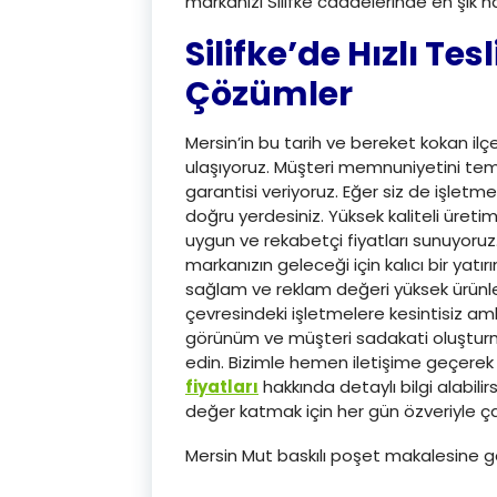
markanızı Silifke caddelerinde en şık hal
Silifke’de Hızlı T
Çözümler
Mersin’in bu tarih ve bereket kokan il
ulaşıyoruz. Müşteri memnuniyetini teme
garantisi veriyoruz. Eğer siz de işletme
doğru yerdesiniz. Yüksek kaliteli üret
uygun ve rekabetçi fiyatları sunuyoruz
markanızın geleceği için kalıcı bir yatı
sağlam ve reklam değeri yüksek ürünler
çevresindeki işletmelere kesintisiz a
görünüm ve müşteri sadakati oluşturm
edin. Bizimle hemen iletişime geçere
fiyatları
hakkında detaylı bilgi alabilirs
değer katmak için her gün özveriyle çal
Mersin Mut baskılı poşet makalesine 