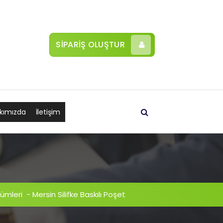
SİPARİŞ OLUŞTUR
kımızda
İletişim
ümleri
-
Mersin Silifke Baskılı Poşet