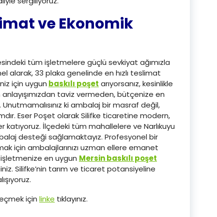
iyle sergiliyoruz.
eslimat ve Ekonomik
çesindeki tüm işletmelere güçlü sevkiyat ağımızla
l alarak, 33 plaka genelinde en hızlı teslimat
niz için uygun
baskılı poşet
arıyorsanız, kesinlikle
im anlayışımızdan taviz vermeden, bütçenize en
. Unutmamalısınız ki ambalaj bir masraf değil,
rımdır. Eser Poşet olarak Silifke ticaretine modern,
 katıyoruz. İlçedeki tüm mahallelere ve Narlıkuyu
mbalaj desteği sağlamaktayız. Profesyonel bir
ak için ambalajlarınızı uzman ellere emanet
k işletmenize en uygun
Mersin baskılı poşet
iniz. Silifke’nin tarım ve ticaret potansiyeline
ışıyoruz.
geçmek için
linke
tıklayınız.