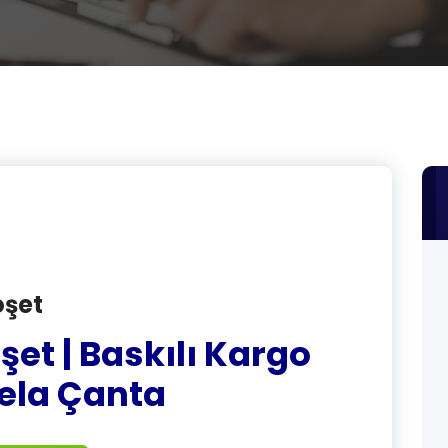
oşet
oşet | Baskılı Kargo
 Tela Çanta