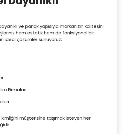
l Dayanıklı
yanıklı ve parlak yapısıyla markanızın kalitesini
ajlarınız hem estetik hem de fonksiyonel bir
için ideal çözümler sunuyoruz:
r
er
tim Firmaları
ları
kimliğini müşterisine taşımak isteyen her
idir.