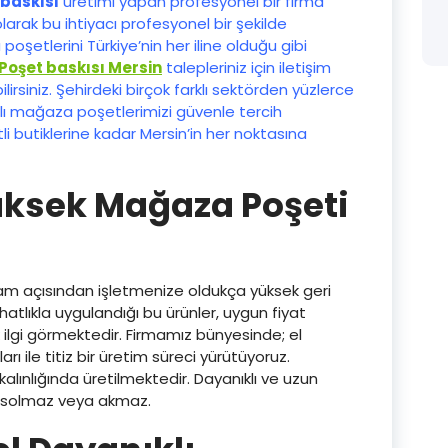
 baskısı
üretimi yapan profesyonel bir firma
larak bu ihtiyacı profesyonel bir şekilde
poşetlerini Türkiye’nin her iline olduğu gibi
Poşet baskısı Mersin
talepleriniz için iletişim
rsiniz. Şehirdeki birçok farklı sektörden yüzlerce
ılı mağaza poşetlerimizi güvenle tercih
i butiklerine kadar Mersin’in her noktasına
ksek Mağaza Poşeti
lam açısından işletmenize oldukça yüksek geri
hatlıkla uygulandığı bu ürünler, uygun fiyat
lgi görmektedir. Firmamız bünyesinde; el
ı ile titiz bir üretim süreci yürütüyoruz.
kalınlığında üretilmektedir. Dayanıklı ve uzun
a solmaz veya akmaz.