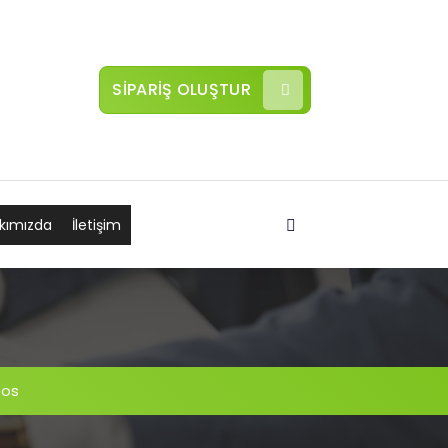
SİPARİŞ OLUŞTUR
kımızda
İletişim
tos