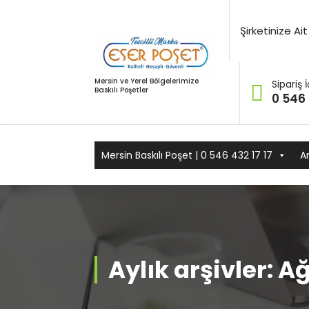
İçeriğe
geç
Şirketinize A
Mersin ve Yerel Bölgelerimize
Sipariş İ
Baskılı Poşetler
0 546 
Mersin Baskılı Poşet | 0 546 432 17 17
A
Aylık arşivler: A