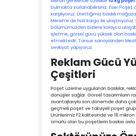
Mersin genelinde özellikle
10 kg poşet
bulmakta zorlanabilirsiniz. Eser Poşet o
karşılıyoruz. Ürettiğimiz baskılı mağaza 
Mersin’e de hızlı kargo ile ulaştırıyoruz.
bölümümüzden bizlere kolayca ulaşabili
işletme, görsel gücü yüksek olan bask
etmektedir. Tarsus sanayisinden Mezitl
sevkiyat yapıyoruz.
Reklam Gücü Yü
Çeşitleri
Poşet üzerine uygulanan baskılar, rek
dönüşler sağlar. Görsel tasarımların ra
avantajlarıyla son dönemde daha çok i
geçmeli poşet ve takviyeli poşet gruplar
Ürünlerimiz F2 kalitesinde ve 16 mikron 
ömürlü olan bu poşetlerin baskısı asl