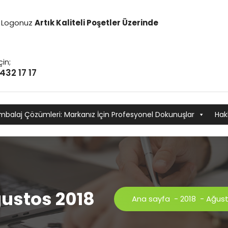
it Logonuz
Artık Kaliteli Poşetler Üzerinde
çin;
432 17 17
mbalaj Çözümleri: Markanız İçin Profesyonel Dokunuşlar
Hak
ğustos 2018
Ana sayfa
-
2018
-
Ağus