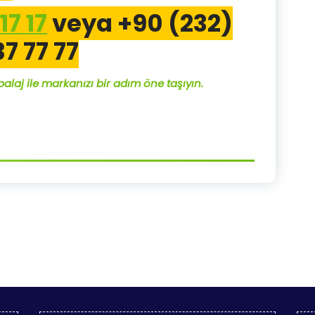
17 17
veya
+90 (232)
37 77 77
alaj ile markanızı bir adım öne taşıyın.