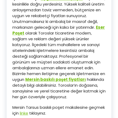
kesinlikle doğru yerdesiniz. Yüksek kaliteli üretim
anlayışımızdan taviz vermeden, bütçenize en
uygun ve rekabetçi fiyatları sunuyoruz.
Unutmamalısınız ki ambalaj bir masraf değil,
markanızın geleceği için kalıcı bir yatırımdır.
Eser
Poşet
olarak Toroslar ticaretine modern,
sağlam ve reklam değeri yüksek ürünler
katıyoruz. İlçedeki tüm mahallelere ve sanayi
sitelerindeki işletmelere kesintisiz ambalaj
desteği sağlamaktayız. Profesyonel bir
görünüm ve müşteri sadakati oluşturmak için
ambalajlarınızı uzman ellere emanet edin.
Bizimle hemen iletişime geçerek işletmenize en
uygun
Mersin baskılı poşet fiyatları
hakkında
detaylı bilgi alabilirsiniz. Toroslar’ın doğasına,
sanayisine ve yerel ticaretine değer katmak için
her gün özveriyle çalışıyoruz.
Mersin Tarsus baskılı poşet makalesine geçmek
için
linke
tıklayınız.