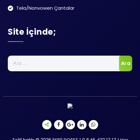
Tela/Nonvowen Çantalar
Site İçinde;
Arama:
Telif hakkı © 2026 ESER POŞET | 0 546 432 17 17 | Her