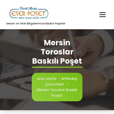
İçeriğe
geç
Mersin ve Yerel Bölgelerimize Baskılı Poşetler
Mersin
Toroslar
Baskılı Poşet
Ana sayfa
-
Ambalaj
Çözümleri
-
Mersin Toroslar Baskılı
Poşet