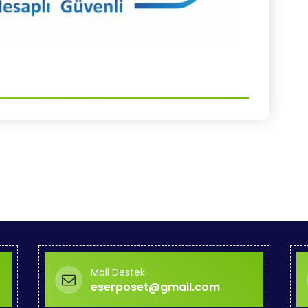
Mail Destek
eserposet@gmail.com