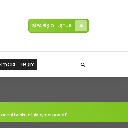
SİPARİŞ OLUŞTUR
kımızda
İletişim
stanbul baskılı bilgisayarcı poşeti"