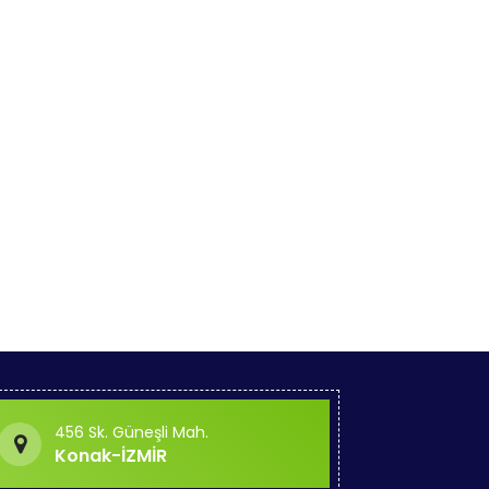
456 Sk. Güneşli Mah.
Konak-İZMİR