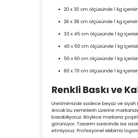
20 x 30 cm ölçüsünde 1 kg içeris
26 x 38 cm ölçüsünde 1 kg içerisi
33 x 45 cm ölçüsünde 1 kg içeri
40 x 50 cm ölçüsünde 1 kg içeris
50 x 60 cm ölçüsünde 1 kg içeris
60 x 70 cm ölçüsünde 1 kg içeris
Renkli Baskı ve K
Üretimimizde sadece beyaz ve siyah re
Ancak bu zeminlerin üzerine markanızı
basabiliyoruz. Böylece markanız poşet
görünüyor. Tasarım sürecinde ise sizden
etmiyoruz. Profesyonel ekibimiz logon