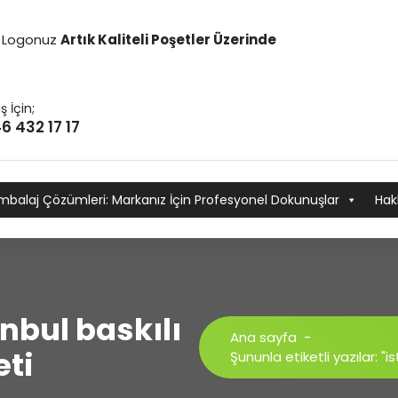
it Logonuz
Artık Kaliteli Poşetler Üzerinde
ş İçin;
6 432 17 17
mbalaj Çözümleri: Markanız İçin Profesyonel Dokunuşlar
Hak
anbul baskılı
Ana sayfa
-
eti
Şununla etiketli yazılar: "i